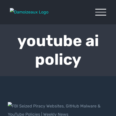
Passer
au
contenu
youtube ai
policy
FBI Seized Piracy Websites,
GitHub Malware & YouTube